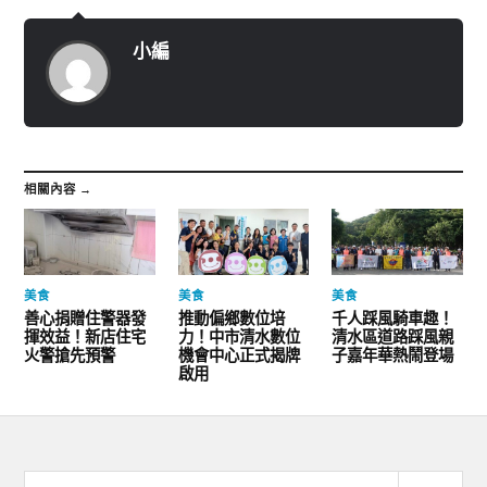
小編
相關內容 →
美食
美食
美食
善心捐贈住警器發
推動偏鄉數位培
千人踩風騎車趣！
揮效益！新店住宅
力！中市清水數位
清水區道路踩風親
火警搶先預警
機會中心正式揭牌
子嘉年華熱鬧登場
啟用