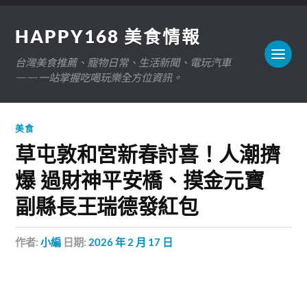
HAPPY168 美食情報
台灣美食推薦、寵物日常、生活新聞、電玩汽車
——一站掌握吃喝玩樂全方位資訊。
美食
草屯敦和宮新春討喜！人潮擠
爆 過財神平安橋、摸金元寶
副縣長王瑞德發紅包
作者:
小編
日期:
2026 年 2 月 17 日