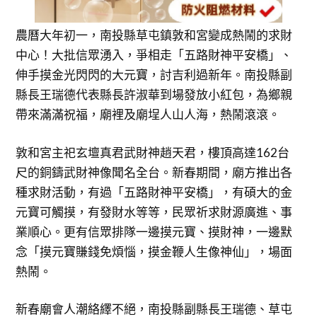
農曆大年初一，南投縣草屯鎮敦和宮變成熱鬧的求財
中心！大批信眾湧入，爭相走「五路財神平安橋」、
伸手摸金光閃閃的大元寶，討吉利過新年。南投縣副
縣長王瑞德代表縣長許淑華到場發放小紅包，為鄉親
帶來滿滿祝福，廟裡及廟埕人山人海，熱鬧滾滾。
敦和宮主祀玄壇真君武財神趙天君，樓頂高達162台
尺的銅鑄武財神像聞名全台。新春期間，廟方推出各
種求財活動，有過「五路財神平安橋」，有碩大的金
元寶可觸摸，有發財水等等，民眾祈求財源廣進、事
業順心。更有信眾排隊一邊摸元寶、摸財神，一邊默
念「摸元寶賺錢免煩惱，摸金鞭人生像神仙」，場面
熱鬧。
新春廟會人潮絡繹不絕，南投縣副縣長王瑞德、草屯