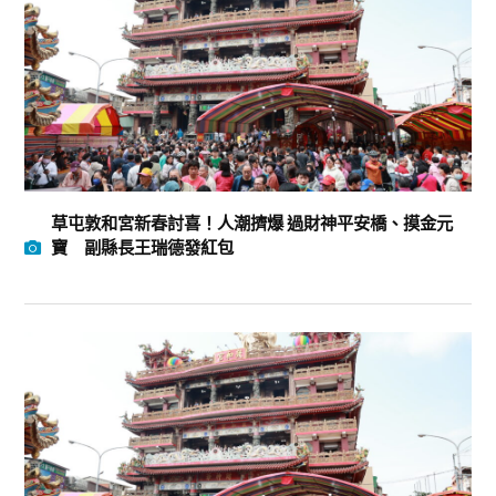
草屯敦和宮新春討喜！人潮擠爆 過財神平安橋、摸金元
寶 副縣長王瑞德發紅包