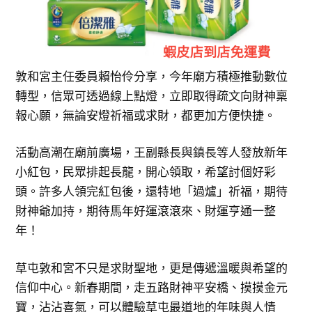
敦和宮主任委員賴怡伶分享，今年廟方積極推動數位
轉型，信眾可透過線上點燈，立即取得疏文向財神稟
報心願，無論安燈祈福或求財，都更加方便快捷。
活動高潮在廟前廣場，王副縣長與鎮長等人發放新年
小紅包，民眾排起長龍，開心領取，希望討個好彩
頭。許多人領完紅包後，還特地「過爐」祈福，期待
財神爺加持，期待馬年好運滾滾來、財運亨通一整
年！
草屯敦和宮不只是求財聖地，更是傳遞溫暖與希望的
信仰中心。新春期間，走五路財神平安橋、摸摸金元
寶，沾沾喜氣，可以體驗草屯最道地的年味與人情