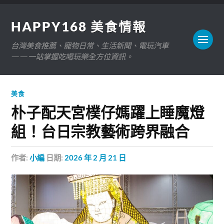
HAPPY168 美食情報
台灣美食推薦、寵物日常、生活新聞、電玩汽車
——一站掌握吃喝玩樂全方位資訊。
美食
朴子配天宮樸仔媽躍上睡魔燈
組！台日宗教藝術跨界融合
作者:
小編
日期:
2026 年 2 月 21 日