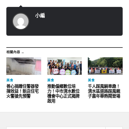
小編
相關內容 →
美食
美食
美食
善心捐贈住警器發
推動偏鄉數位培
千人踩風騎車趣！
揮效益！新店住宅
力！中市清水數位
清水區道路踩風親
火警搶先預警
機會中心正式揭牌
子嘉年華熱鬧登場
啟用