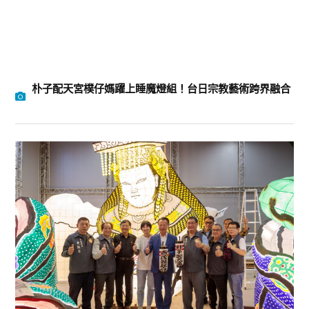
朴子配天宮樸仔媽躍上睡魔燈組！台日宗教藝術跨界融合