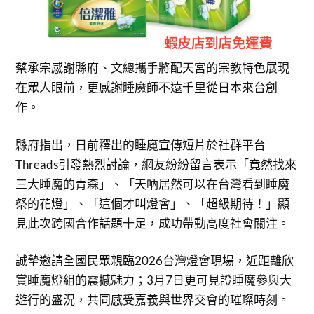
蔡承宗感謝縣府、文總攜手將配天宮的宗教特色展現
在眾人眼前，更感謝睡魔師不遠千里從日本來台創
作。
縣府指出，日前釋出的睡魔宣傳短片於社群平台
Threads引發熱烈討論，網友紛紛留言表示「竟然找來
三大睡魔的青森」、「天吶居然可以在台灣看到睡魔
祭的花燈」、「這個才叫燈會」、「超級期待！」顯
見此次跨國合作話題十足，成功帶動高度社會關注。
誠摯邀請全國民眾親臨2026台灣燈會現場，近距離欣
賞睡魔燈組的震撼魅力；3月7日更可見證睡魔參與大
遊行的盛況，共同感受嘉義與世界交會的璀璨時刻。