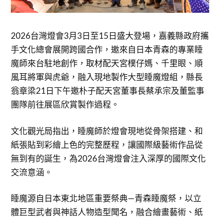
2026台灣燈會3月3日至15日盛大登場，嘉義縣政府攜
手文化總會展開跨國合作，邀來自日本青森的專業睡
魔師來台駐地創作，取材配天宮樸仔媽、千里眼、順
風耳將軍與虎爺，融入現地製作大型睡魔燈組，縣長
翁章梁21日下午邀朴子配天宮董事長蔡承宗及董監事
團隊前往展區欣賞製作過程。
文化觀光局指出，睡魔師於燈會現地從骨架搭建、和
紙張貼到彩繪上色的完整歷程，讓國際級藝術作品從
無到有的誕生，為2026台灣燈會注入深厚的國際文化
交流意涵。
睡魔源自日本東北地區重要祭典—青森睡魔祭，以立
體巨型武者與神話人物造型聞名，融合繪畫藝術、紙