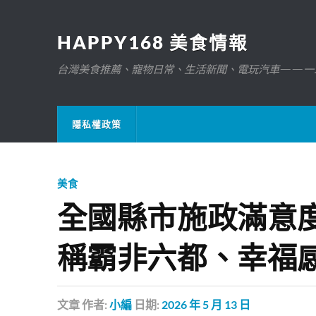
HAPPY168 美食情報
台灣美食推薦、寵物日常、生活新聞、電玩汽車——一
隱私權政策
美食
全國縣市施政滿意度
稱霸非六都、幸福
文章
作者:
小編
日期:
2026 年 5 月 13 日