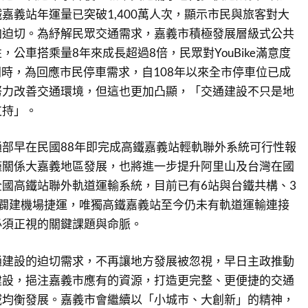
嘉義站年運量已突破1,400萬人次，顯示市民與旅客對大
加迫切。為紓解民眾交通需求，嘉義市積極發展層級式公共
公車搭乘量8年來成長超過8倍，民眾對YouBike滿意度
同時，為回應市民停車需求，自108年以來全市停車位已成
續努力改善交通環境，但這也更加凸顯，「交通建設不只是地
支持」。
部早在民國88年即完成高鐵嘉義站輕軌聯外系統可行性報
僅關係大嘉義地區發展，也將進一步提升阿里山及台灣在國
國高鐵站聯外軌道運輸系統，目前已有6站與台鐵共構、3
站闢建機場捷運，唯獨高鐵嘉義站至今仍未有軌道運輸連接
必須正視的關鍵課題與命脈。
通建設的迫切需求，不再讓地方發展被忽視，早日主政推動
建設，挹注嘉義市應有的資源，打造更完整、更便捷的交通
域均衡發展。嘉義市會繼續以「小城市、大創新」的精神，