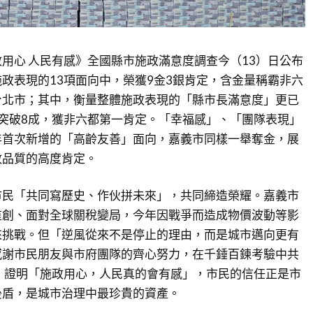
用心 人民有感》全國縣市施政滿意度調查今（13）日公布
政表現的13項面向中，榮獲9金3銀肯定，含金量稱霸非六
台北市；其中，衡量整體施政表現的「縣市長滿意度」更已
突破8成，獲非六都第一肯定。「幸福感」、「團隊表現」
年首次新增的「高齡友善」面向，嘉義市同樣一舉奪金，展
政品質的高度肯定。
市民「共同寫歷史、作伙拼未來」，共同締造榮耀。嘉義市
重創、面對全球關稅變局，今年因戰爭而造成物價波動等影
來挑戰。但「逆風從來不是停止的理由，而是城市邁向更有
感謝市民朋友與市府團隊的齊心努力，在千錘百鍊考驗中共
，證明「施政用心，人民真的會有感」，市民的信任正是市
後盾，是城市治理中最珍貴的資產。