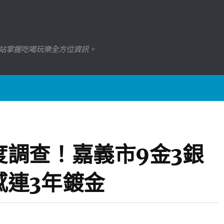
站掌握吃喝玩樂全方位資訊。
調查！嘉義市9金3銀
感連3年鍍金