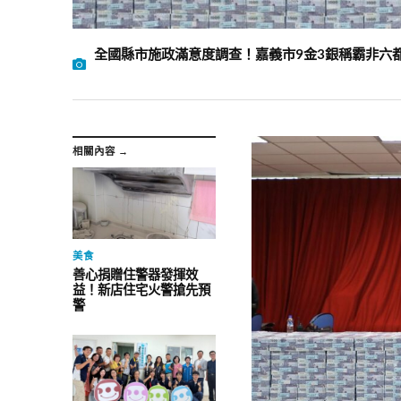
全國縣市施政滿意度調查！嘉義市9金3銀稱霸非六
相關內容 →
美食
善心捐贈住警器發揮效
益！新店住宅火警搶先預
警