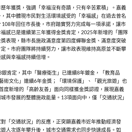
市歷年獲獎，強調「幸福沒有奇蹟，只有辛苦累積」。嘉義
升，其中體現市民對生活環境感受的「幸福感」在過去曾名
 108年回任市長後，市府踏實努力完成每一項承諾，讓市
福感已是連續第三年獲得金獎肯定，2025年新增的「團隊
金獎表現，縣市長施政滿意度第四度蟬聯金獎、滿意度突破
肯定。市府團隊將持續努力，讓市政表現維持高原並不斷攀
榮感與幸福感持續倍增。
3銀肯定，其中「醫療衛生」已連續8年鍍金，「教育品
藝術文化」連續6年金獎；「環境保護」、「觀光旅遊」也
。首度新增的「高齡友善」面向同樣獲金獎認證，展現嘉義
城市發展的整體施政能量。13項面向中，僅「交通狀況」
​
眾對「交通狀況」的反應，正突顯嘉義市近年推動經濟發
旅遊人次逐年攀升後，城市交通需求也同步快速成長。如