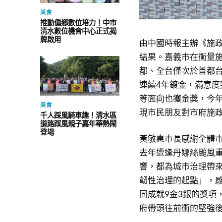
美食
推動偏鄉數位培力！中市
清水數位機會中心正式揭
牌啟用
由中國時報主辦《施政
結果。嘉義市在衡量施
都、全台僅次於首都
連續4年鍍金，滿意度
等面向也獲金獎，今
美食
現市民朋友對市府施
千人踩風騎車趣！清水區
道路踩風親子嘉年華熱鬧
登場
黃敏惠市長感謝全體
去年遭逢丹娜絲颱風
響，都為城市治理帶
韌性治理的起點」，
同成就9金3銀的獎項
府帶頭往前衝的堅強