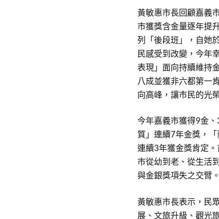
黃敏惠市長回顧嘉義
市獲獎含金量逐年提
列「後段班」，自她於
民感受到改變，今年幸
表現」面向持續維持
八成並獲非六都第一
向高峰，讓市民的光
今年嘉義市獲得9金、
質」連續7年金獎，「
連續3年獲金獎肯定
市從幼到老、從生活到
與金銀獎項失之交臂。
黃敏惠市長表示，民
展、文旅升級、觀光