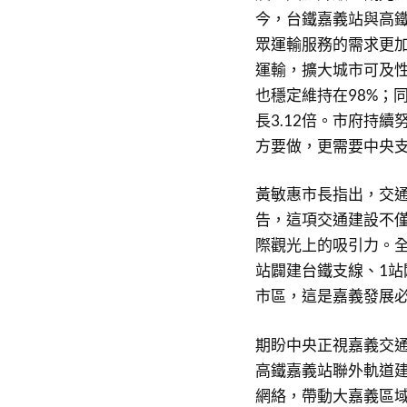
今，台鐵嘉義站與高鐵
眾運輸服務的需求更
運輸，擴大城市可及性，
也穩定維持在98%；
長3.12倍。市府持
方要做，更需要中央
黃敏惠市長指出，交通
告，這項交通建設不
際觀光上的吸引力。全
站闢建台鐵支線、1
市區，這是嘉義發展
期盼中央正視嘉義交
高鐵嘉義站聯外軌道
網絡，帶動大嘉義區