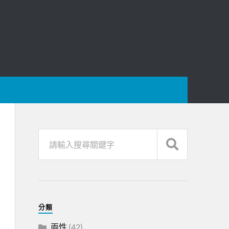
分類
兩性
(42)