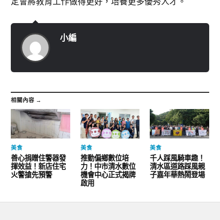
定會將教育工作做得更好，培養更多優秀人才。
小編
相關內容 →
美食
美食
美食
善心捐贈住警器發
推動偏鄉數位培
千人踩風騎車趣！
揮效益！新店住宅
力！中市清水數位
清水區道路踩風親
火警搶先預警
機會中心正式揭牌
子嘉年華熱鬧登場
啟用