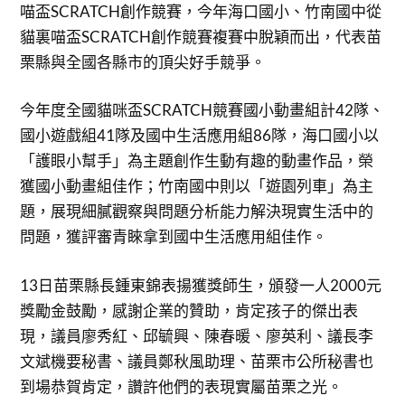
喵盃SCRATCH創作競賽，今年海口國小、竹南國中從
貓裏喵盃SCRATCH創作競賽複賽中脫穎而出，代表苗
栗縣與全國各縣市的頂尖好手競爭。
今年度全國貓咪盃SCRATCH競賽國小動畫組計42隊、
國小遊戲組41隊及國中生活應用組86隊，海口國小以
「護眼小幫手」為主題創作生動有趣的動畫作品，榮
獲國小動畫組佳作；竹南國中則以「遊園列車」為主
題，展現細膩觀察與問題分析能力解決現實生活中的
問題，獲評審青睞拿到國中生活應用組佳作。
13日苗栗縣長鍾東錦表揚獲獎師生，頒發一人2000元
獎勵金鼓勵，感謝企業的贊助，肯定孩子的傑出表
現，議員廖秀紅、邱毓興、陳春暖、廖英利、議長李
文斌機要秘書、議員鄭秋風助理、苗栗市公所秘書也
到場恭賀肯定，讚許他們的表現實屬苗栗之光。