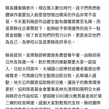
縣長鍾東錦表示，現在進入數位時代，孩子們熟悉軟
體操作還要加入創意發想做出精采的作品非常不容
易，今天看到兩部作品都生動有趣獲獎實至名歸，而
苗栗縣在企業贊助下，能夠給予表現優秀的孩子一點
獎金鼓勵，除了肯定他們的努力以外，更是肯定他們
為自己、為學校以及苗栗縣政府爭光。
縣長提到，苗栗縣即將實施免費營養午餐，由縣府與
公所各負擔一半，對於教育的推動需要大家一起投
入，日前大同高中、大埔國小因學校設備老舊提出修
繕需求，竹南鎮公所主動提出配合款，此舉讓人感
動，地方公所願意協助縣府分擔，讓孩子的教育環境
更好，協和慈善基金會董事長林光清得知陽明交大將
與縣府合作設校區，便捐贈1000萬元教育基金用於第
二棟的校舍興建，感謝大家對教育的支持，縣府團隊