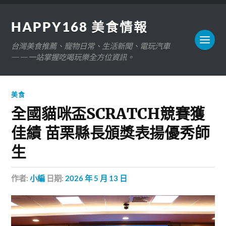
HAPPY168 美食情報
台灣美食推薦、寵物日常、生活新聞、電玩汽車
——一站掌握吃喝玩樂全方位資訊。
美食
全國貓咪盃SCRATCH競賽獲
佳績 苗栗縣長頒獎表揚優秀師
生
作者:
小編
日期:
2026 年 5 月 13 日