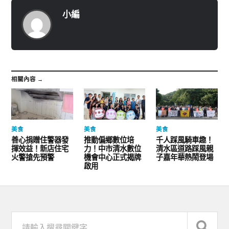
小編
相關內容 →
美食
美食
美食
善心捐贈住警器發
推動偏鄉數位培
千人踩風騎車趣！
揮效益！新店住宅
力！中市清水數位
清水區道路踩風親
火警搶先預警
機會中心正式揭牌
子嘉年華熱鬧登場
啟用