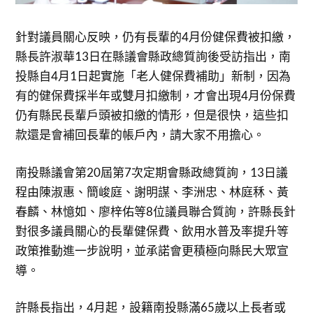
針對議員關心反映，仍有長輩的4月份健保費被扣繳，
縣長許淑華13日在縣議會縣政總質詢後受訪指出，南
投縣自4月1日起實施「老人健保費補助」新制，因為
有的健保費採半年或雙月扣繳制，才會出現4月份保費
仍有縣民長輩戶頭被扣繳的情形，但是很快，這些扣
款還是會補回長輩的帳戶內，請大家不用擔心。
南投縣議會第20屆第7次定期會縣政總質詢，13日議
程由陳淑惠、簡峻庭、謝明謀、李洲忠、林庭秝、黃
春麟、林憶如、廖梓佑等8位議員聯合質詢，許縣長針
對很多議員關心的長輩健保費、飲用水普及率提升等
政策推動進一步說明，並承諾會更積極向縣民大眾宣
導。
許縣長指出，4月起，設籍南投縣滿65歲以上長者或