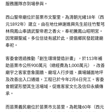
服務團隊亦到場參與。
西山聖帝廟位於苗栗市文聖里，為清朝光緒18年（西
元1892年）建立，由在地仕紳謝進興先生前往竹塹芎
林飛鳳山奉請武聖帝君之香火，奉祀騰鳳山昭明宮。
因常顯聖威，多位信徒有感於此，提倡鄉民發起建廟
奉祀。
客委會透過推動「創生環境營造計畫」，於113年補
助苗栗市公所900萬元（總經費為1,000萬元），改善
廟宇之客家意象圍牆、廟埕人行步道、廣場鋪面地坪
及改善出入口通道，工程已於今年2月6日完工。客委
會期望形塑其生活場域，促進客家文化及信仰永續傳
承。
而苗栗義民廟位於苗栗市北苗里，為乾隆60年（西元