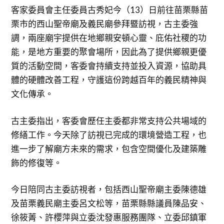
客家委員會主任委員古秀妃今（13）日前往苗栗縣苗
栗市的西山聖帝廟及義民廟參拜暨訪視，古主委強
調，兩座廟宇提供在地鄉親安頓心靈、庇佑社稷的功
能，是地方重要的聚會場所，因此為了提供鄉親更優
質的活動空間，客委會持續支持並投入資源，協助具
體的硬體改善工程，守護這份跨越百年的義民精神與
文化傳承。
古主委指出，客委會歷任主委都非常支持公共場域的
修繕工作。今天除了訪視已完成的環境營造工程，也
進一步了解廟方未來的需求，包含空間優化及建築雕
飾的修復等。
今日陪同古主委訪視者，包括西山聖帝廟主委陳德雄
及苗栗義民廟主委呂文松等，苗栗縣縣議員陳品安、
徐筱菁、許櫻萍與立委沈發惠服務團隊、立委邱鎮軍