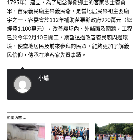
1795年）建立，為了紀念保衛鄉土的客家烈士義勇
軍，苗栗義民廟主祭義民爺，是當地居民祭祀主要廟
宇之一。客委會於112年補助苗栗縣政府990萬元（總
經費1,100萬元），改善廟埕內、外舖面及圍牆，工程
已於今年2月10日開工，期望透過改善義民廟周邊環
境，使當地居民及前來參拜的民眾，能夠更加了解義
民信仰，傳承在地客家先賢事蹟。
小編
相關內容 →