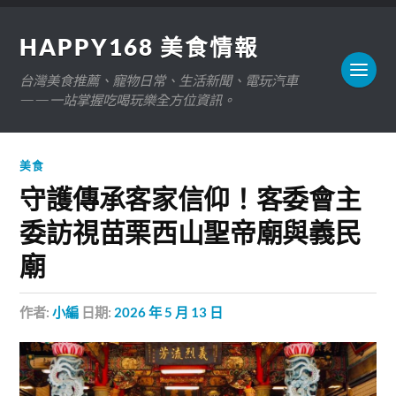
HAPPY168 美食情報
台灣美食推薦、寵物日常、生活新聞、電玩汽車
——一站掌握吃喝玩樂全方位資訊。
美食
守護傳承客家信仰！客委會主
委訪視苗栗西山聖帝廟與義民
廟
作者:
小編
日期:
2026 年 5 月 13 日