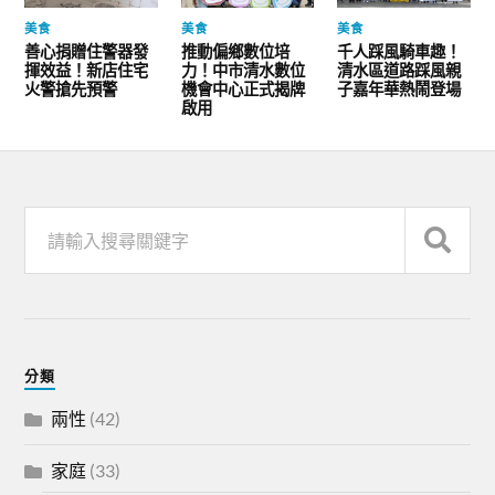
美食
美食
美食
善心捐贈住警器發
推動偏鄉數位培
千人踩風騎車趣！
揮效益！新店住宅
力！中市清水數位
清水區道路踩風親
火警搶先預警
機會中心正式揭牌
子嘉年華熱鬧登場
啟用
分類
兩性
(42)
家庭
(33)