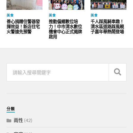
美食
美食
美食
善心捐贈住警器發
推動偏鄉數位培
千人踩風騎車趣！
揮效益！新店住宅
力！中市清水數位
清水區道路踩風親
火警搶先預警
機會中心正式揭牌
子嘉年華熱鬧登場
啟用
分類
兩性
(42)