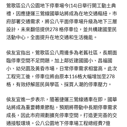
鶯歌區公八公園地下停車場今(14)日舉行開工動土典
禮，因應捷運三鶯線國華站將成為在地交通樞紐，市
府部署交通需求，將公八平面停車場升級為地下三層
設計，未來翻倍提供278 格停車位，並共構建國里民
活動中心，全面提升在地交通和生活機能。
侯友宜指出，鶯歌區公八周邊多為老舊社區，長期面
臨停車空間不足問題，加上鄰近建國國小、昌福國
小、幼兒園及黃昏市場，日常停車需求相當高。此次
工程完工後，停車位將由原本116格大幅增加至278
格，有效紓解居民與學區、採買人潮的停車壓力。
侯友宜進一步表示，隨著捷運三鶯線通車在即，國華
站將成為重要轉乘節點，預期將帶動中長期停車需求
成長，因此市府規劃擴充停車空間，打造更完善的交
通接駁環境。公八公園地下停車場工程總經費7億