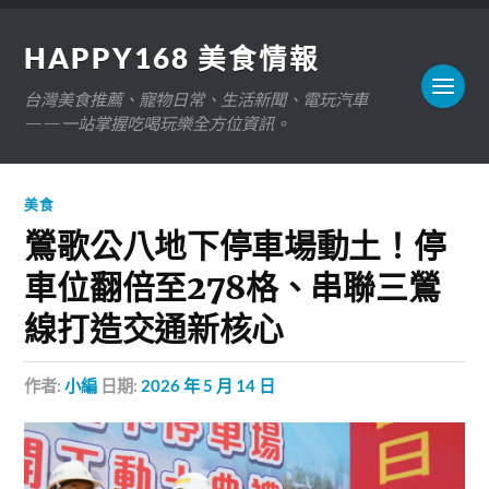
HAPPY168 美食情報
台灣美食推薦、寵物日常、生活新聞、電玩汽車
——一站掌握吃喝玩樂全方位資訊。
美食
鶯歌公八地下停車場動土！停
車位翻倍至278格、串聯三鶯
線打造交通新核心
作者:
小編
日期:
2026 年 5 月 14 日