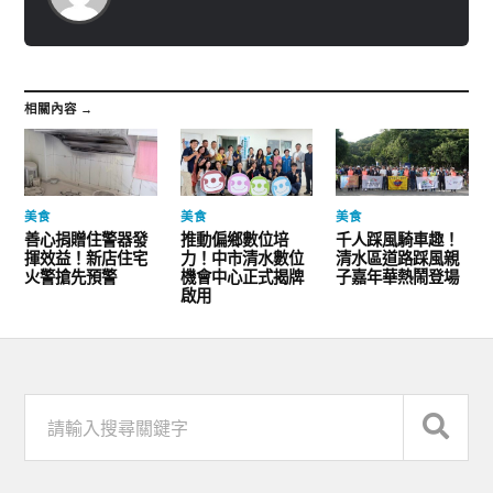
相關內容 →
美食
美食
美食
善心捐贈住警器發
推動偏鄉數位培
千人踩風騎車趣！
揮效益！新店住宅
力！中市清水數位
清水區道路踩風親
火警搶先預警
機會中心正式揭牌
子嘉年華熱鬧登場
啟用