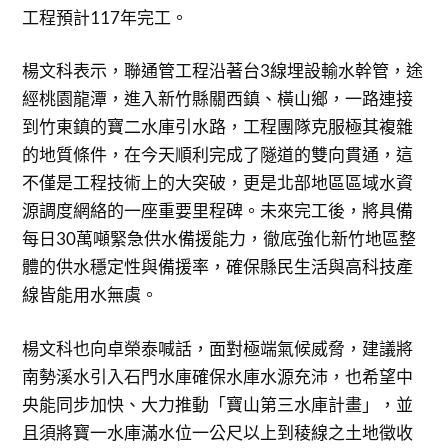
工程預計117年完工。
楊文科表示，聯通管工程沿著台3線埋設輸水幹管，途
經桃園龍潭，進入新竹縣關西鎮、橫山鄉，一路連接
到竹東鎮的寶二水庫引水路，工程團隊克服極其複雜
的地質條件，在今天順利完成了隧道的雙向貫通，這
不僅是工程技術上的大突破，更是北部地區區域水資
源調度網絡的一座重要里程碑。未來完工後，將具備
每日30萬噸緊急供水備援能力，徹底強化新竹地區整
體的供水穩定性與備援率，確保縣民生活與高科技產
線皆能用水無虞。
楊文科也向卓榮泰喊話，面對極端氣候威脅，建議將
南勢溪水引入石門水庫確保水庫水源充沛，也希望中
央能同步加快、大力推動「寶山第三水庫計畫」，並
且須將寶一水庫滿水位一公尺以上到稜線之土地徵收