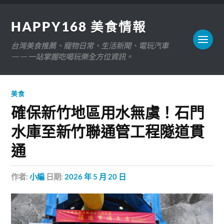
HAPPY168 美食情報
台灣美食推薦、寵物日常、生活新聞、電玩汽車
——一站掌握吃喝玩樂全方位資訊。
美食
確保新竹地區用水無虞！石門
水庫至新竹聯通管工程隧道貫
通
作者:
小編
日期:
2026 年 5 月 20 日