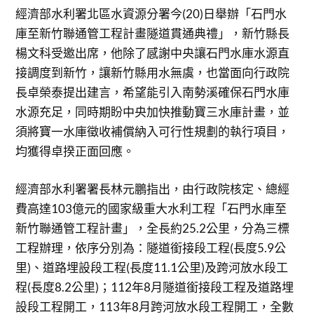
經濟部水利署北區水資源分署今(20)日舉辦「石門水
庫至新竹聯通管工程計畫隧道貫通典禮」，新竹縣長
楊文科受邀出席，他除了感謝中央讓石門水庫水源直
接調度到新竹，讓新竹縣用水無虞，也當面向行政院
長卓榮泰提出建言，希望能引入南勢溪確保石門水庫
水源充足，同時期盼中央加快推動寶三水庫計畫，並
須將寶一水庫徵收補償納入可行性規劃的執行項目，
均獲得卓揆正面回應。
經濟部水利署署長林元鵬指出，由行政院核定、總經
費高達103億元的國家級重大水利工程「石門水庫至
新竹聯通管工程計畫」，全長約25.2公里，分為三標
工程辦理，依序分別為：隧道銜接段工程(長度5.9公
里)、道路埋設段工程(長度11.1公里)及跨河放水段工
程(長度8.2公里)；112年8月隧道銜接段工程及道路埋
設段工程開工，113年8月跨河放水段工程開工，全數