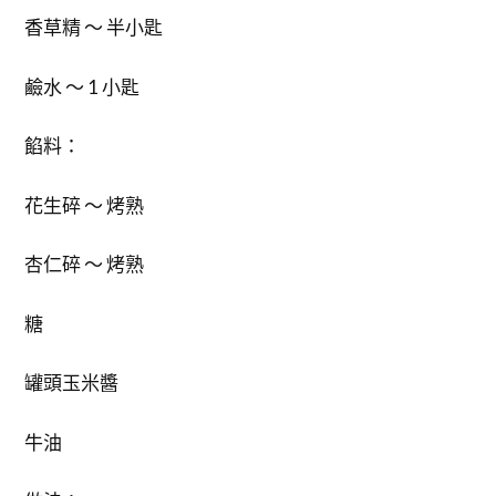
香草精 ～ 半小匙
鹼水 ～ 1 小匙
餡料：
花生碎 ～ 烤熟
杏仁碎 ～ 烤熟
糖
罐頭玉米醬
牛油