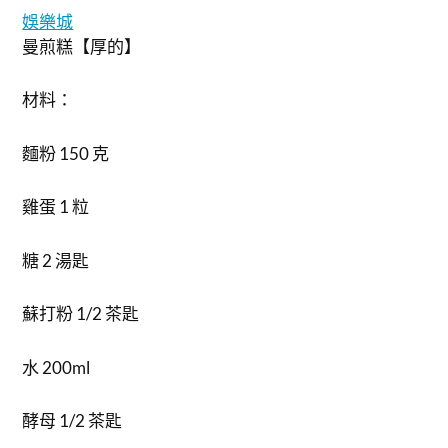
娛樂城
曼煎糕【厚的】
材料：
麵粉 150 克
雞蛋 1 粒
糖 2 湯匙
蘇打粉 1/2 茶匙
水 200ml
酵母 1/2 茶匙