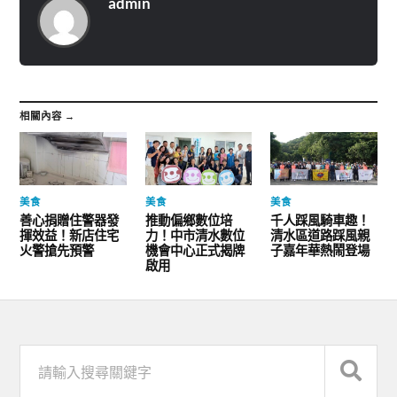
admin
相關內容 →
美食
美食
美食
善心捐贈住警器發
推動偏鄉數位培
千人踩風騎車趣！
揮效益！新店住宅
力！中市清水數位
清水區道路踩風親
火警搶先預警
機會中心正式揭牌
子嘉年華熱鬧登場
啟用