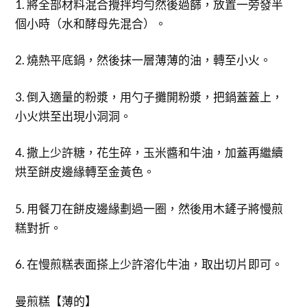
1. 將全部材料混合攪拌均勻然後過篩，放置一旁發半
個小時（水和酵母先混合）。
2. 燒熱平底鍋，然後抹一層薄薄的油，轉至小火。
3. 倒入適量的粉漿，用勺子攤開粉漿，把鍋蓋蓋上，
小火烘至出現小洞洞。
4. 撒上少許糖，花生碎，玉米醬和牛油，加蓋再繼續
烘至餅皮邊緣轉至金黃色。
5. 用餐刀在餅皮邊緣劃過一圈，然後用木鏟子將慢煎
糕對折。
6. 在慢煎糕表面搽上少許溶化牛油，取出切片即可。
曼煎糕【薄的】