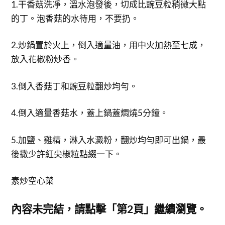
1.干香菇洗凈，溫水泡發後，切成比豌豆粒稍微大點
的丁。泡香菇的水待用，不要扔。
2.炒鍋置於火上，倒入適量油，用中火加熱至七成，
放入花椒粉炒香。
3.倒入香菇丁和豌豆粒翻炒均勻。
4.倒入適量香菇水，蓋上鍋蓋燜燒5分鐘。
5.加鹽、雞精，淋入水澱粉，翻炒均勻即可出鍋，最
後撒少許紅尖椒粒點綴一下。
素炒空心菜
內容未完結，請點擊「第2頁」繼續瀏覽。