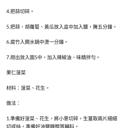
4.把蒜切碎。
5.把蒜、胡蘿蔔、黃瓜放入盆中加入鹽，腌五分鐘。
6.腐竹入開水鍋中燙一分鐘。
7.撈出放入圖5中，加入辣椒油、味精拌勻。
果仁菠菜
材料：菠菜、花生。
做法：
1.準備好菠菜、花生，將小蔥切碎，生薑取兩片細細
切成絲。準備好油鹽糖醋等輔料。