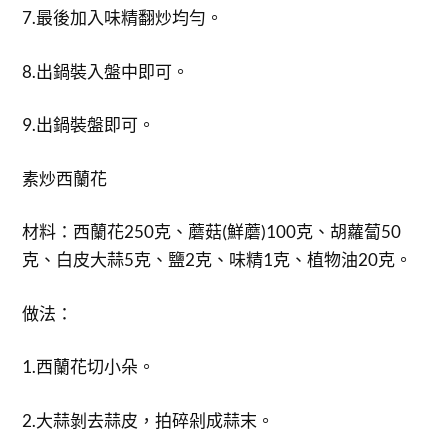
7.最後加入味精翻炒均勻。
8.出鍋裝入盤中即可。
9.出鍋裝盤即可。
素炒西蘭花
材料：西蘭花250克、蘑菇(鮮蘑)100克、胡蘿蔔50
克、白皮大蒜5克、鹽2克、味精1克、植物油20克。
做法：
1.西蘭花切小朵。
2.大蒜剝去蒜皮，拍碎剁成蒜末。