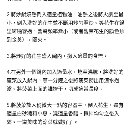
2.將炒鍋燒熱倒入適量植物油，油熱之後將火調至最
小，倒入洗好的花生並不斷用炒勺翻炒。等花生在鍋
里噼啪響過，響聲頻率漸小（或者觀察花生的顏色炒
到金黃），關火。
3.將炒好的花生盛入碗內，撒入適量的食鹽。
4.在另外一個鍋內加入適量水，燒至沸騰，將洗好的
菠菜放入鍋內，等一分鐘之後將菠菜撈出用涼水過
濾。將菠菜上面的誰擠干，切成適當長度。
5.將菠菜放入稍微大一點的容器中，倒入花生，還有
適量白砂糖和小蔥，澆適量香醋。攪拌均勻之後入
盤。一道美味的涼菜就做好了。