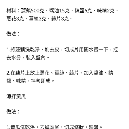
材料：蓮藕500克、醬油15克、精鹽6克、味精2克、
蔥花3克、薑絲3克、蒜片3克。
做法：
1.將蓮藕洗乾淨，削去皮，切成片用開水燙一下，控
去水分，裝入盤內。
2.在藕片上放上蔥花、薑絲、蒜片、加入醬油、精
鹽、味精、拌勻即成。
涼拌黃瓜
做法：
1.黃瓜洗乾淨，去掉頭尾，切成條狀，裝盤。