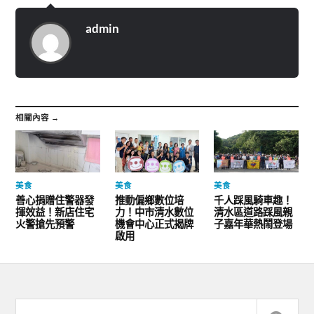
admin
相關內容 →
美食
美食
美食
善心捐贈住警器發
推動偏鄉數位培
千人踩風騎車趣！
揮效益！新店住宅
力！中市清水數位
清水區道路踩風親
火警搶先預警
機會中心正式揭牌
子嘉年華熱鬧登場
啟用