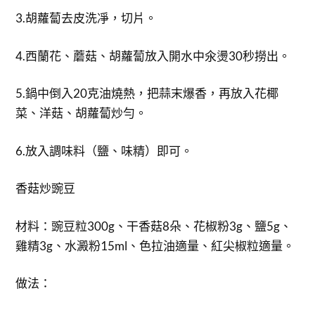
3.胡蘿蔔去皮洗凈，切片。
4.西蘭花、蘑菇、胡蘿蔔放入開水中氽燙30秒撈出。
5.鍋中倒入20克油燒熱，把蒜末爆香，再放入花椰
菜、洋菇、胡蘿蔔炒勻。
6.放入調味料（鹽、味精）即可。
香菇炒豌豆
材料：豌豆粒300g、干香菇8朵、花椒粉3g、鹽5g、
雞精3g、水澱粉15ml、色拉油適量、紅尖椒粒適量。
做法：