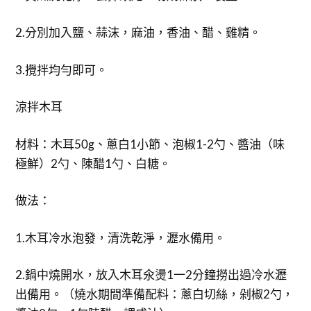
2.分別加入鹽、蒜沫，麻油，香油、醋、雞精。
3.攪拌均勻即可。
涼拌木耳
材料：木耳50g、蔥白1小節、泡椒1-2勺、醬油（味
極鮮）2勺、陳醋1勺、白糖。
做法：
1.木耳冷水泡發，清洗乾淨，瀝水備用。
2.鍋中燒開水，放入木耳氽燙1一2分鐘撈出過冷水瀝
出備用。（燒水期間準備配料：蔥白切絲，剁椒2勺，